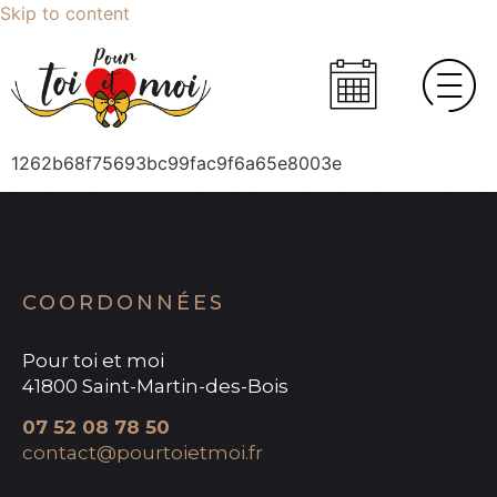
Skip to content
1262b68f75693bc99fac9f6a65e8003e
COORDONNÉES
Pour toi et moi
41800 Saint-Martin-des-Bois
07 52 08 78 50
contact@pourtoietmoi.fr