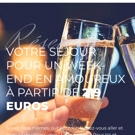
VOTRE SÉJOUR
POUR UN WEEK-
END EN AMOUREUX
À PARTIR DE
219
EUROS
Soyez vous mêmes, oubliez tout, laissez-vous aller et
profitez de votre soirée ! La loveroom « Pour toi et